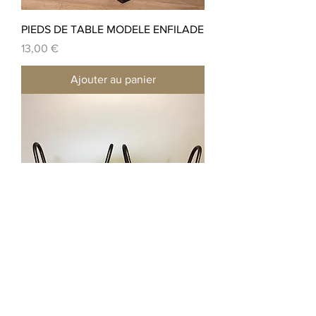
PIEDS DE TABLE MODELE ENFILADE
Prix
13,00 €
Ajouter au panier
LOT DE 2 PIEDS HAIRPIN LEGS
MODELE SKATE BOARD