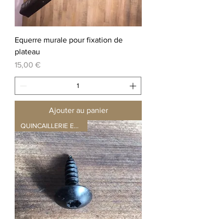
Equerre murale pour fixation de
plateau
Prix
15,00 €
Ajouter au panier
QUINCAILLERIE ESCALIER