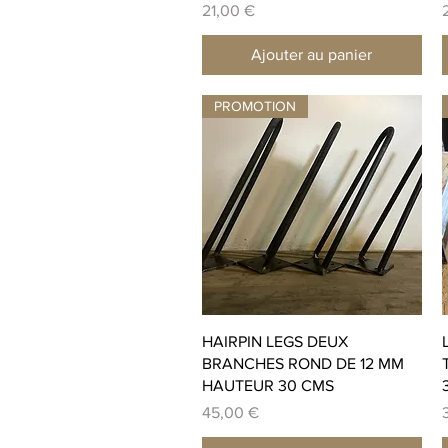
Prix
P
21,00 €
Ajouter au panier
PROMOTION
Aperçu rapide
HAIRPIN LEGS DEUX
BRANCHES ROND DE 12 MM
HAUTEUR 30 CMS
Prix
P
45,00 €