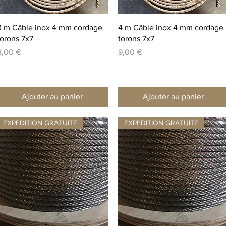
Aperçu rapide
Aperçu rapide
3 m Câble inox 4 mm cordage
4 m Câble inox 4 mm cordage
torons 7x7
torons 7x7
rix
Prix
8,00 €
9,00 €
Ajouter au panier
Ajouter au panier
EXPEDITION GRATUITE
EXPEDITION GRATUITE