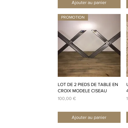
Ajouter au panier
PROMOTION
Aperçu rapide
LOT DE 2 PIEDS DE TABLE EN
CROIX MODELE CISEAU
Prix
P
100,00 €
Ajouter au panier