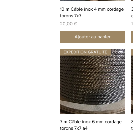
Aperçu rapide
10 m Câble inox 4 mm cordage
torons 7x7
Prix
P
20,00 €
Ajouter au panier
EXPEDITION GRATUITE
Aperçu rapide
7 m Câble inox 6 mm cordage
torons 7x7 a4