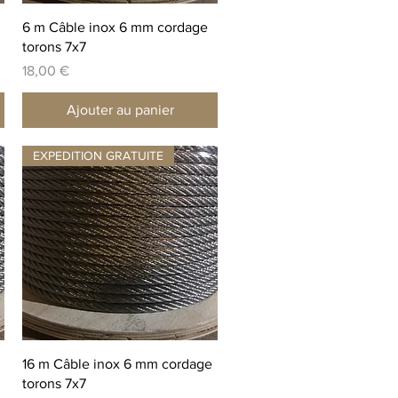
Aperçu rapide
6 m Câble inox 6 mm cordage
torons 7x7
Prix
18,00 €
Ajouter au panier
EXPEDITION GRATUITE
Aperçu rapide
16 m Câble inox 6 mm cordage
torons 7x7