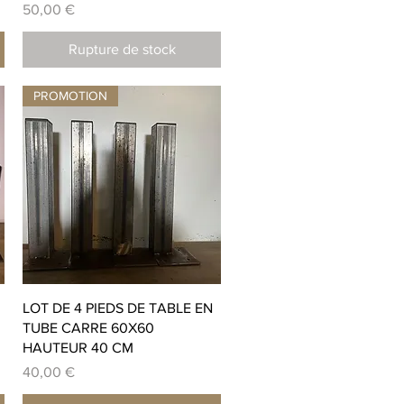
Prix
50,00 €
Rupture de stock
PROMOTION
Aperçu rapide
LOT DE 4 PIEDS DE TABLE EN
TUBE CARRE 60X60
HAUTEUR 40 CM
Prix
40,00 €