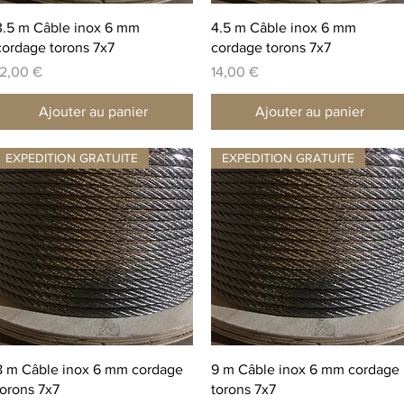
Aperçu rapide
Aperçu rapide
3.5 m Câble inox 6 mm
4.5 m Câble inox 6 mm
cordage torons 7x7
cordage torons 7x7
rix
Prix
12,00 €
14,00 €
Ajouter au panier
Ajouter au panier
EXPEDITION GRATUITE
EXPEDITION GRATUITE
Aperçu rapide
Aperçu rapide
8 m Câble inox 6 mm cordage
9 m Câble inox 6 mm cordage
torons 7x7
torons 7x7