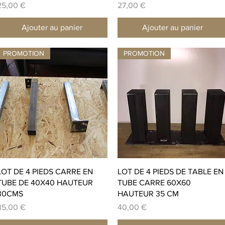
rix
Prix
25,00 €
27,00 €
Ajouter au panier
Ajouter au panier
PROMOTION
PROMOTION
Aperçu rapide
Aperçu rapide
LOT DE 4 PIEDS CARRE EN
LOT DE 4 PIEDS DE TABLE EN
TUBE DE 40X40 HAUTEUR
TUBE CARRE 60X60
30CMS
HAUTEUR 35 CM
rix
Prix
35,00 €
40,00 €