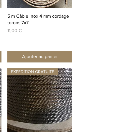
Aperçu rapide
5 m Câble inox 4 mm cordage
torons 7x7
Prix
11,00 €
Ajouter au panier
EXPEDITION GRATUITE