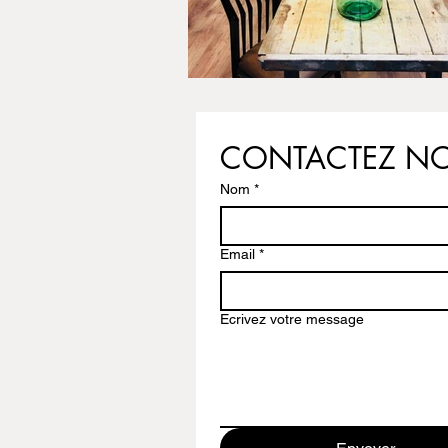
CONTACTEZ N
Nom
*
Email
*
Ecrivez votre message