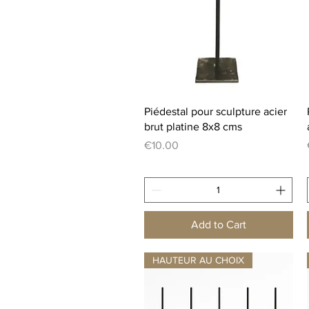
Quick View
Piédestal pour sculpture acier
brut platine 8x8 cms
Price
€10.00
Add to Cart
HAUTEUR AU CHOIX