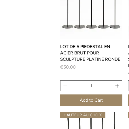
Quick View
LOT DE 5 PIEDESTAL EN
ACIER BRUT POUR
SCULPTURE PLATINE RONDE
Price
€50.00
Add to Cart
HAUTEUR AU CHOIX