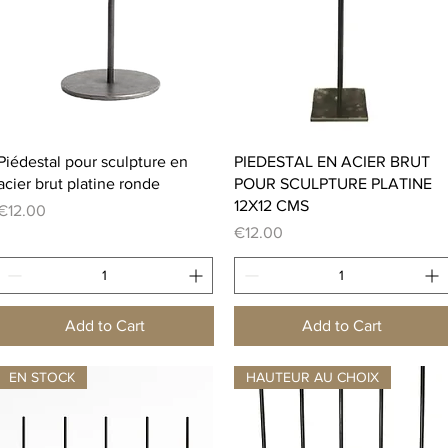
Quick View
Quick View
Piédestal pour sculpture en
PIEDESTAL EN ACIER BRUT
acier brut platine ronde
POUR SCULPTURE PLATINE
12X12 CMS
Price
€12.00
Price
€12.00
Add to Cart
Add to Cart
EN STOCK
HAUTEUR AU CHOIX