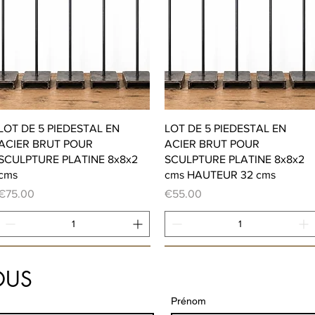
Quick View
Quick View
LOT DE 5 PIEDESTAL EN
LOT DE 5 PIEDESTAL EN
ACIER BRUT POUR
ACIER BRUT POUR
SCULPTURE PLATINE 8x8x2
SCULPTURE PLATINE 8x8x2
cms
cms HAUTEUR 32 cms
Price
Price
€75.00
€55.00
Add to Cart
Add to Cart
OUS
Prénom