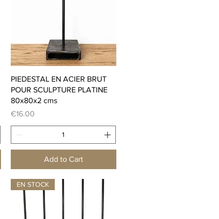
Quick View
PIEDESTAL EN ACIER BRUT
POUR SCULPTURE PLATINE
80x80x2 cms
Price
€16.00
Add to Cart
EN STOCK