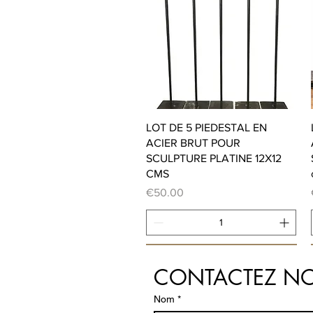
Quick View
LOT DE 5 PIEDESTAL EN
ACIER BRUT POUR
SCULPTURE PLATINE 12X12
CMS
Price
€50.00
Add to Cart
CONTACTEZ N
Nom
*