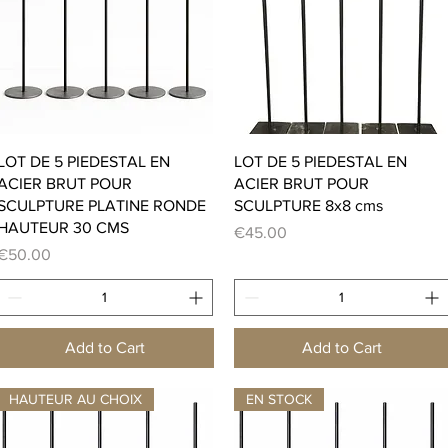
Quick View
Quick View
LOT DE 5 PIEDESTAL EN
LOT DE 5 PIEDESTAL EN
ACIER BRUT POUR
ACIER BRUT POUR
SCULPTURE PLATINE RONDE
SCULPTURE 8x8 cms
HAUTEUR 30 CMS
Price
€45.00
Price
€50.00
Add to Cart
Add to Cart
HAUTEUR AU CHOIX
EN STOCK