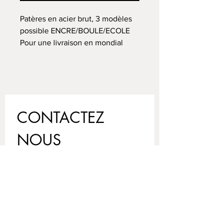
Patères en acier brut, 3 modèles
possible ENCRE/BOULE/ECOLE
Pour une livraison en mondial
relay, vous recevrez après votre
commande, un mail à renseigner
pour choisir votre point de retrait
de colis.
CONTACTEZ 
NOUS
Nom
*
Prénom
Email
*