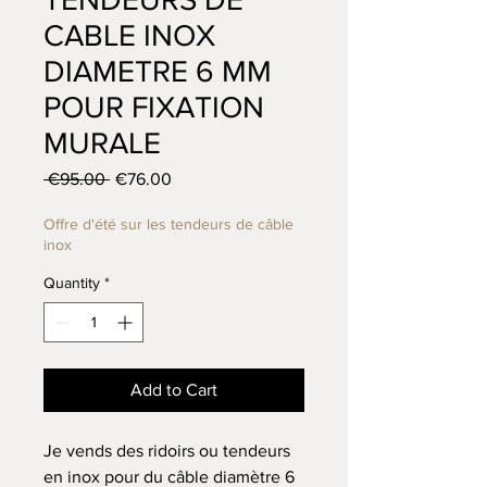
CABLE INOX
DIAMETRE 6 MM
POUR FIXATION
MURALE
Regular Price
Sale Price
 €95.00 
€76.00
Offre d'été sur les tendeurs de câble
inox
Quantity
*
Add to Cart
Je vends des ridoirs ou tendeurs
en inox pour du câble diamètre 6