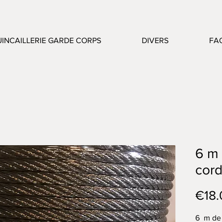
INCAILLERIE GARDE CORPS
DIVERS
FA
6 m
cord
€18.
6 m de 