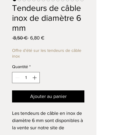
Tendeurs de câble
inox de diamètre 6
mm
Prix original
Prix promotionnel
 8,50 € 
6,80 €
Offre d'été sur les tendeurs de câble
inox
Quantité
*
Ajouter au panier
Les tendeurs de câble en inox de
diamètre 6 mm sont disponibles à
la vente sur notre site de
quincaillerie. Ils sont équipés de 3