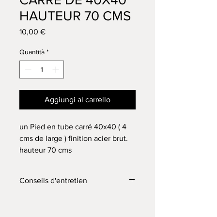
HAUTEUR 70 CMS
Prezzo
10,00 €
Quantità
*
Aggiungi al carrello
un Pied en tube carré 40x40 ( 4
cms de large ) finition acier brut.
hauteur 70 cms
Platine de fixation 8x8 cms avec
3 perçages diamètre 8 mm (
Conseils d'entretien
pensez à commander vos vis sur
l'onglet boutique quincaillerie
Tous nos pieds sont en acier brut,
pieds de table )
vous pouvez les laisser tel quel en les