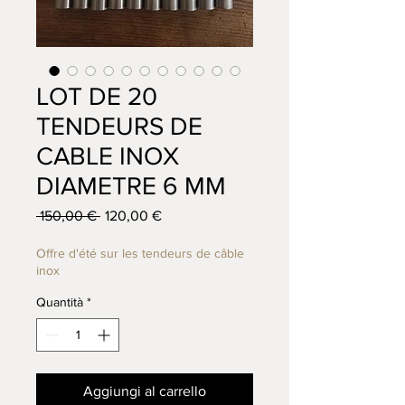
LOT DE 20
TENDEURS DE
CABLE INOX
DIAMETRE 6 MM
Prezzo regolare
Prezzo scontato
 150,00 € 
120,00 €
Offre d'été sur les tendeurs de câble
inox
Quantità
*
Aggiungi al carrello