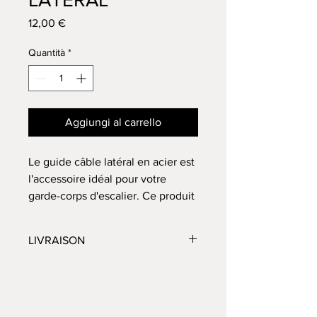
Prezzo
12,00 €
Quantità
*
Aggiungi al carrello
Le guide câble latéral en acier est
l'accessoire idéal pour votre
garde-corps d'escalier. Ce produit
est fourni avec une vis tête
bombée et est conçu pour des
LIVRAISON
poteaux à partir de 4 cms de
section. Les guides câble
Délai 2 à 3 jours
permettent de faire passer vos
câbles latéralement sur vos
poteaux d'escalier et d'orienter le