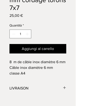
7x7
Prezzo
25,00 €
Quantità
*
Aggiungi al carrello
8 m de câble inox diamètre 6 mm
Câble inox diamètre 6 mm
classe A4
Livraison offerte shop2shop
Merci de penser à choisir votre
LIVRAISON
point de retrait souhaité en cas de
livraison mondial relay ou shop 2
Délai 2 à 3 jours
shop.