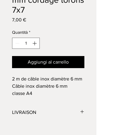
7x7
Prezzo
7,00 €
Quantità
*
Aggiungi al carrello
2 m de câble inox diamètre 6 mm
Câble inox diamètre 6 mm
classe A4
Livraison offerte shop2shop
Merci de penser à choisir votre
LIVRAISON
point de retrait souhaité en cas de
livraison mondial relay ou shop 2
Délai 2 à 3 jours
shop.