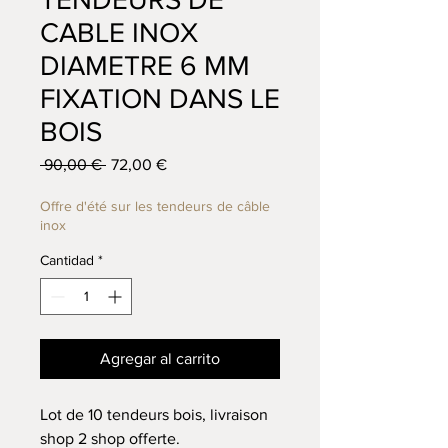
CABLE INOX
DIAMETRE 6 MM
FIXATION DANS LE
BOIS
Precio
Precio de oferta
 90,00 € 
72,00 €
Offre d'été sur les tendeurs de câble
inox
Cantidad
*
Agregar al carrito
Lot de 10 tendeurs bois, livraison
shop 2 shop offerte.