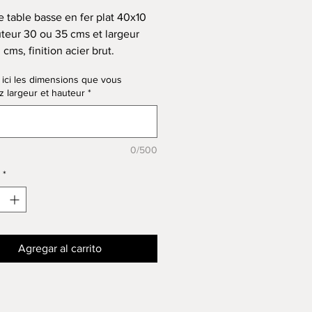
e table basse en fer plat 40x10
uteur 30 ou 35 cms et largeur
cms, finition acier brut.
du fer plat 4 cms de large sur 1
 ici les dimensions que vous
aisseur
z largeur et hauteur
*
lité de vous fabriquer un pied
rge, merci de me consulter
e me fournir la dimension de
0/500
lateau
à commander vos vis sur
*
t boutique quincaillerie pieds de
s pieds sont assemblés dans
telier par soudure TIG ou MiG.
Agregar al carrito
e livraison en mondial relay,
cevrez après votre commande,
 à renseigner pour choisir votre
 retrait de colis.