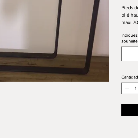
Pieds d
plié ha
maxi 70 
Largeur 
Indiquez
cm d'ép
souhaite
Possibi
plus la
Merci d
votre p
Pensez 
Cantidad
l'ongle
table
Tous no
notre a
Pour un
vous re
un mail
point de